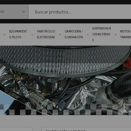
SUSPENSION/R
EQUIPAMIENT
HABITÁCULO/
CARROCERÍA /
MOTOR 
UEDAS/FRENO
O PILOTO
ELECTRICIDAD
ILUMINACIÓN
TRANSM
S
FAVORITOS