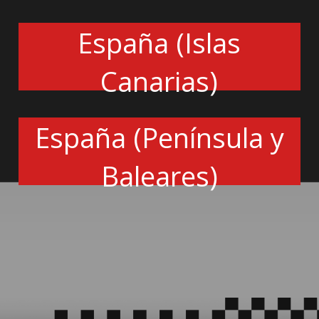
España (Islas
Canarias)
España (Península y
Baleares)