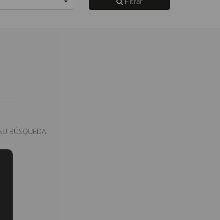
Filtrar
S
R SU BÚSQUEDA.
s