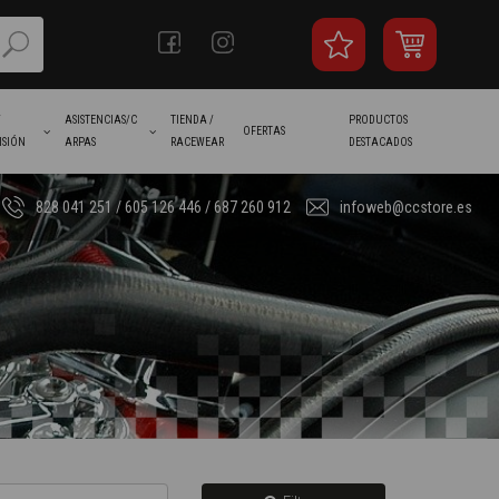
/
ASISTENCIAS/C
TIENDA /
PRODUCTOS
OFERTAS
ISIÓN
ARPAS
RACEWEAR
DESTACADOS
828 041 251 / 605 126 446 / 687 260 912
infoweb@ccstore.es