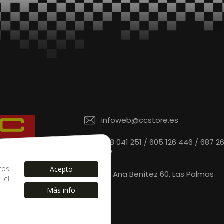
infoweb@ccstore.es
828 041 251 / 605 126 446 / 687 2
912
 de confianza.
ros
Acepto
C/ Ana Benítez 60, Las Palmas
s el
Más info