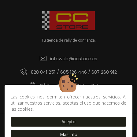
Tu tienda de rally de confianza.
infoweb@ccstore.es
828 041 251 / 605 126 446 / 687 260 912
C/ Ana Benítez 60, Las Palmas
Las cookies nos permiten ofrecer nuestros servicios. Al
utilizar nuestros servicios, aceptas el uso que hacemos de
las cookies.
Acepto
Política de devoluciones y derecho de desistimiento
|
Contacto
|
Blog
|
Envíos
|
FAQ
|
Cookies
|
Aviso Legal
Más info