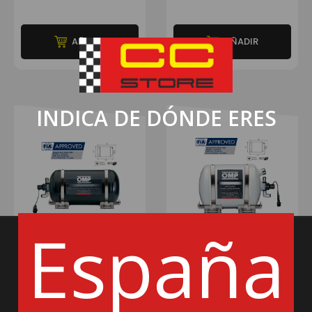
AÑADIR
AÑADIR
INDICA DE DÓNDE ERES
España
OMP
OMP
EXTINCIÓN CESST 1 - OMP
EXTINCIÓN CEFAL 2 - OMP
572€
616€