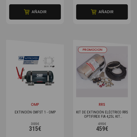
AÑADIR
AÑADIR
PROMOCION
OMP
RRS
EXTINCIÓN CMFST 1 - OMP
KIT DE EXTINCIÓN ELÉCTRICO RRS
OPTIFIREX FIA 4,25L KIT
COMPLETO
305€
495€
315€
459€