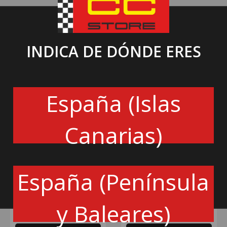
INDICA DE DÓNDE ERES
España (Islas
Canarias)
OMEX
QUIFE
LIMITADOR DE RÉGIMEN OMEX
AUTOBLOCANTE OPEL CAJA F13
España (Península
REV LIMITER CLUBMAN + LAUNCH
DESLIZAMIENTO LIMITADO QUIFE
CONTROL
292€
1196€
y Baleares)