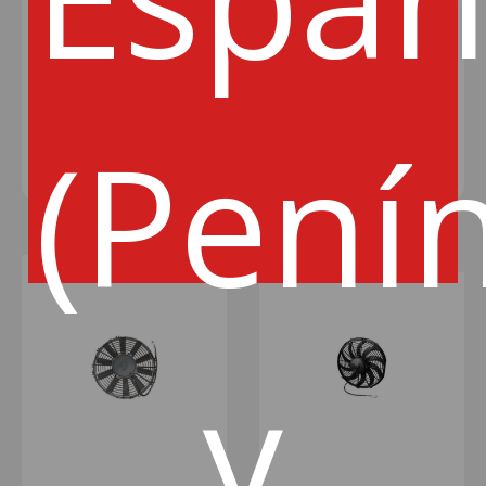
VENTILADOR SPAL d:144mm
VENTILADOR SPAL d:115mm
89€
89€
(Pení
AÑADIR
AÑADIR
y