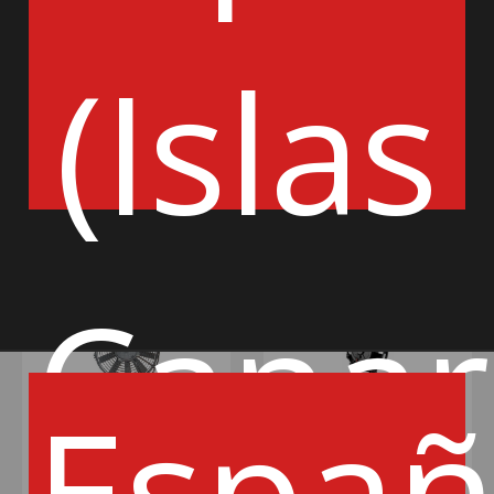
84€
85€
(Islas
AÑADIR
AÑADIR
Canar
Espa